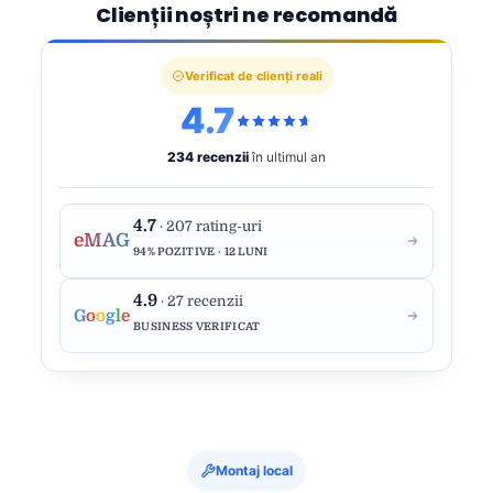
Clienții noștri ne recomandă
Verificat de clienți reali
4.7
234 recenzii
în ultimul an
4.7
· 207 rating-uri
eMAG
94% POZITIVE · 12 LUNI
4.9
· 27 recenzii
G
o
o
g
l
e
BUSINESS VERIFICAT
Montaj local