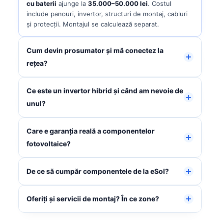
cu baterii
ajunge la
35.000–50.000 lei
. Costul
include panouri, invertor, structuri de montaj, cabluri
și protecții. Montajul se calculează separat.
Cum devin prosumator și mă conectez la
rețea?
Ce este un invertor hibrid și când am nevoie de
unul?
Care e garanția reală a componentelor
fotovoltaice?
De ce să cumpăr componentele de la eSol?
Oferiți și servicii de montaj? În ce zone?