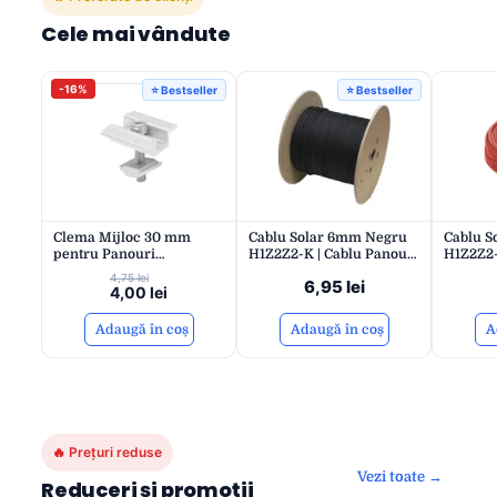
Cele mai vândute
-16%
⭐ Bestseller
⭐ Bestseller
Clema Mijloc 30 mm
Cablu Solar 6mm Negru
Cablu S
pentru Panouri
H1Z2Z2-K | Cablu Panouri
H1Z2Z2-
Fotovoltaice | Aluminiu
Fotovoltaice Rezistent UV
și Temp
4,75
lei
6,95
lei
Rezistent la Coroziune si
| Eficient și Durabil
Conexiu
4,00
lei
Otel Inoxidabil | Instalare
Durabil
Rapidă | eSol
Adaugă în coș
Adaugă în coș
A
🔥 Prețuri reduse
Vezi toate →
Reduceri și promoții