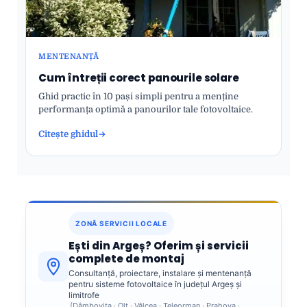
MENTENANȚĂ
Cum întreții corect panourile solare
Ghid practic în 10 pași simpli pentru a menține
performanța optimă a panourilor tale fotovoltaice.
Citește ghidul
ZONĂ SERVICII LOCALE
Ești din Argeș? Oferim și servicii
complete de montaj
Consultanță, proiectare, instalare și mentenanță
pentru sisteme fotovoltaice în județul Argeș și
limitrofe
(Dâmbovița · Olt · Vâlcea · Teleorman · Prahova ·