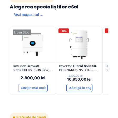
Alegerea specialiștilor eSol
Vezi magazinul →
-10%
-9%
Lipsa Stoc
Invertor Growatt
Invertor Hibrid Solis S6-
Invertor
SPF6000 ES PLUS 6kW,
EH3P15K02-NV-YD-L –
EH3P12
monofazat off-grid, 48V,
Trifazat, 4xMPPT, 15kW,
Trifaza
12.100,00
lei
10
2.800,00
lei
2×MPPT, dongle Growatt
Conversie Eficientă DC-
Convers
10.950,00
lei
9
Shine WiFi-X pentru
AC, 10 Ani Garanție
AC, 10 
monitorizare
Citește mai mult
Adaugă în coș
A
🔥 Preferate de clienți