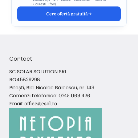
București-Ilfov)
Cere ofertă gratuită
Contact
SC SOLAR SOLUTION SRL
RO45829298
Pitești, Bld. Nicolae Bălcescu, nr. 143
Comenzi telefonice:
0745 069 426
Email:
office@esol.ro