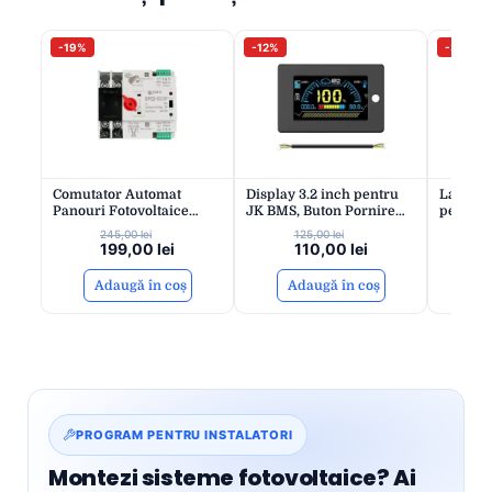
-19%
-12%
-35%
Comutator Automat
Display 3.2 inch pentru
Lampă I
Panouri Fotovoltaice
JK BMS, Buton Pornire
pentru 
125A ATS | Transfer Surse
Incorporat –
Semnali
245,00
lei
125,00
lei
Energie Sigur și Eficient |
Monitorizare Avansată și
Clară | 
199,00
lei
110,00
lei
Montaj Șină DIN | OPEN
Compatibilitate Extinsă
Sigur | 
Tablouri
Adaugă în coș
Adaugă în coș
A
Panouri 
OPEN
PROGRAM PENTRU INSTALATORI
Montezi sisteme fotovoltaice? Ai