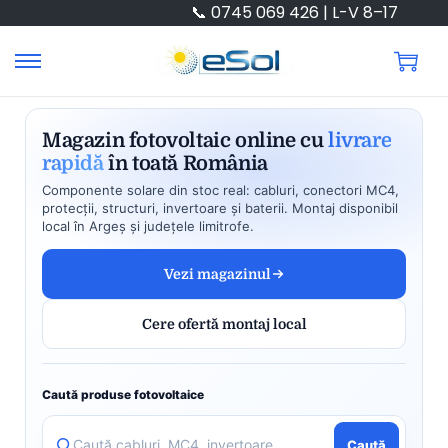
📞 0745 069 426 | L-V 8–17
Magazin fotovoltaic online cu
livrare
rapidă
în toată România
Componente solare din stoc real: cabluri, conectori MC4,
protecții, structuri, invertoare și baterii. Montaj disponibil
local în Argeș și județele limitrofe.
Vezi magazinul
Cere ofertă montaj local
Caută produse fotovoltaice
Caută