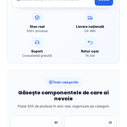
Stoc real
Livrare națională
500+ produse
24–48h
Suport
Retur ușor
Consultanță gratuită
14 zile
Toate categoriile
Găsește componentele de care ai
nevoie
Peste 500 de produse în stoc real, organizate pe categorii.
43
13