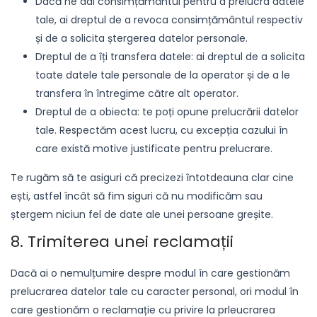
Dacă ne dai consimțământul pentru a prelucra datele
tale, ai dreptul de a revoca consimțământul respectiv
și de a solicita ștergerea datelor personale.
Dreptul de a îți transfera datele: ai dreptul de a solicita
toate datele tale personale de la operator și de a le
transfera în întregime către alt operator.
Dreptul de a obiecta: te poți opune prelucrării datelor
tale. Respectăm acest lucru, cu excepția cazului în
care există motive justificate pentru prelucrare.
Te rugăm să te asiguri că precizezi întotdeauna clar cine
ești, astfel încât să fim siguri că nu modificăm sau
ștergem niciun fel de date ale unei persoane greșite.
8. Trimiterea unei reclamații
Dacă ai o nemulțumire despre modul în care gestionăm
prelucrarea datelor tale cu caracter personal, ori modul în
care gestionăm o reclamație cu privire la prleucrarea