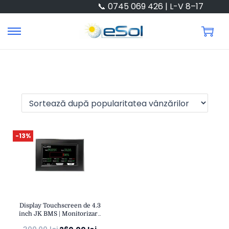
📞 0745 069 426 | L-V 8–17
-13%
Display Touchscreen de 4.3
inch JK BMS | Monitorizare
Tensiune, Curent și