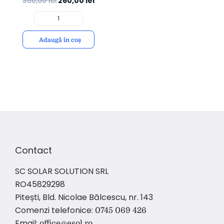
300,00
lei
260,00
lei
Temperatură | Instalare
Simplă | eSol
Adaugă în coș
Contact
SC SOLAR SOLUTION SRL
RO45829298
Pitești, Bld. Nicolae Bălcescu, nr. 143
Comenzi telefonice:
0745 069 426
Email:
office@esol.ro