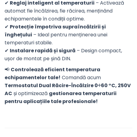
✔
Reglaj inteligent al temperaturii
– Activează
automat fie încălzirea, fie răcirea, menținând
echipamentele în condiții optime.
✔
Protecție împotriva supraîncălzirii și
înghețului
– Ideal pentru menținerea unei
temperaturi stabile.
✔
Instalare rapidă și sigură
– Design compact,
ușor de montat pe șină DIN.
📢
Controlează eficient temperatura
echipamentelor tale!
Comandă acum
Termostatul Dual Răcire-Încălzire 0÷60 °C, 250V
AC
și optimizează
gestionarea temperaturii
pentru aplicațiile tale profesionale!