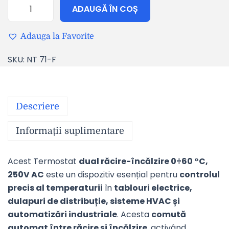
ADAUGĂ ÎN COȘ
Adauga la Favorite
SKU:
NT 71-F
Descriere
Informații suplimentare
Acest Termostat
dual răcire-încălzire 0÷60 °C,
250V AC
este un dispozitiv esențial pentru
controlul
precis al temperaturii
în
tablouri electrice,
dulapuri de distribuție, sisteme HVAC și
automatizări industriale
. Acesta
comută
automat între răcire și încălzire
, activând