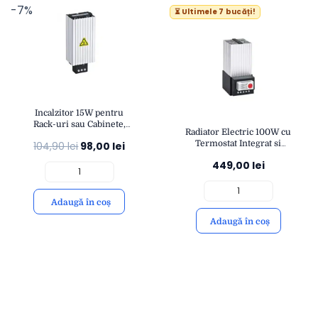
-7%
⏳ Ultimele 7 bucăți!
Incalzitor 15W pentru
Rack-uri sau Cabinete,
Radiator Electric 100W cu
230V | Montaj pe Șină DIN,
Termostat Integrat si
104,90
lei
98,00
lei
Protecție Anti-Condens
Ventilator pentru Dulapuri
449,00
lei
Electrice, Panouri de
Control si Dulapuri
Metalice
Adaugă în coș
Adaugă în coș