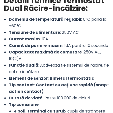
Detalii Tehnice Termostat
Dual Răcire-Încălzire:
Domeniu de temperatură reglabil
: 0°C până la
+60°C
Tensiune de alimentare
: 250V AC
Curent maxim
: 10A
Curent de pornire maxim
: 16A pentru 10 secunde
Capacitate maximă de comutare
: 250V AC,
10(2)A
Funcție duală
: Activează fie sistemul de răcire, fie
cel de încălzire
Element de senzor
:
Bimetal termostatic
Tip contact
:
Contact cu acțiune rapidă (snap-
action contact)
Durată de viață
: Peste 100.000 de cicluri
Tip conexiune
:
4 poli, terminal cu șurub
, cuplu de strângere