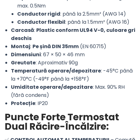
max. 0.5Nm
Conductor rigid
: până la 2.5mm² (AWG 14)
Conductor flexibil
: până la 1.5mm² (AWG 16)
Carcasă
:
Plastic conform UL94 V-0, culoare gri
deschis
Montaj
:
Pe șină DIN 35mm
(EN 60715)
Dimensiuni
: 67 × 50 × 46 mm
Greutate
: Aproximativ 90g
Temperatură operare/depozitare
: -45°C până
la +70°C (-49°F până la +158°F)
Umiditate operare/depozitare
: Max. 90% RH
(fără condens)
Protecție
: IP20
Puncte Forte Termostat
Dual Răcire-Încălzire:
✅
CONTROL AUTOMAT AL TEMPERATURII
– Comută