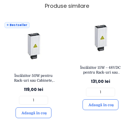
Produse similare
⭐ Bestseller
Încălzitor 15W – 48VDC
pentru Rack-uri sau
Încălzitor 50W pentru
Cabinete | Montaj pe Șină
Rack-uri sau Cabinete,
131,00
lei
DIN, Protecție Anti-
230V | Montaj pe Șină DIN,
Condens
119,00
lei
Protecție Anti-Condens
Adaugă în coș
Adaugă în coș