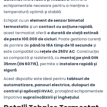
echipamentele necesare pentru a menține o
temperatură optimă și stabilă.
Echipat cu un
element de senzor bimetal
termostatic
și un
contact cu acțiune rapidă
,
acest termostat oferă
o durată de viață extinsă
de peste 100.000 de cicluri
. Poate gestiona curenți
de pornire de
până la 16A timp de 10 secunde
și
este compatibil cu
rețele de 250V AC
. Construcția
sa compactă și rezistentă, cu
montaj pe șină DIN
35mm (EN 60715)
, permite o
instalare rapidă și
sigură
.
Acest dispozitiv este ideal pentru
tablouri de
automatizare, panouri electrice, dulapuri de
control și aplicații HVAC
, protejând echipamentele
împotriva
supraîncălzirii și înghețului
.