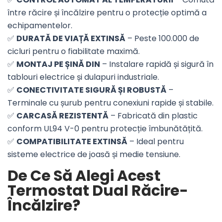
între răcire și încălzire pentru o protecție optimă a
echipamentelor.
✅
DURATĂ DE VIAȚĂ EXTINSĂ
– Peste 100.000 de
cicluri pentru o fiabilitate maximă.
✅
MONTAJ PE ȘINĂ DIN
– Instalare rapidă și sigură în
tablouri electrice și dulapuri industriale.
✅
CONECTIVITATE SIGURĂ ȘI ROBUSTĂ
–
Terminale cu șurub pentru conexiuni rapide și stabile.
✅
CARCASĂ REZISTENTĂ
– Fabricată din plastic
conform UL94 V-0 pentru protecție îmbunătățită.
✅
COMPATIBILITATE EXTINSĂ
– Ideal pentru
sisteme electrice de joasă și medie tensiune.
De Ce Să Alegi Acest
Termostat Dual Răcire-
Încălzire?