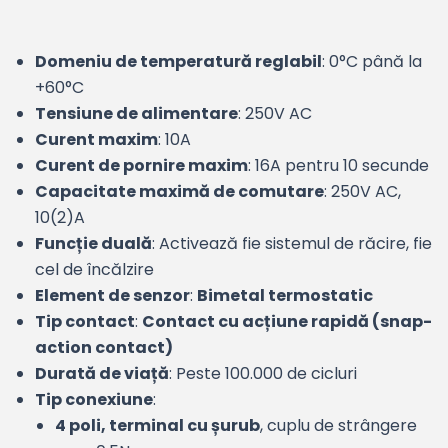
Domeniu de temperatură reglabil
: 0°C până la
+60°C
Tensiune de alimentare
: 250V AC
Curent maxim
: 10A
Curent de pornire maxim
: 16A pentru 10 secunde
Capacitate maximă de comutare
: 250V AC,
10(2)A
Funcție duală
: Activează fie sistemul de răcire, fie
cel de încălzire
Element de senzor
:
Bimetal termostatic
Tip contact
:
Contact cu acțiune rapidă (snap-
action contact)
Durată de viață
: Peste 100.000 de cicluri
Tip conexiune
:
4 poli, terminal cu șurub
, cuplu de strângere