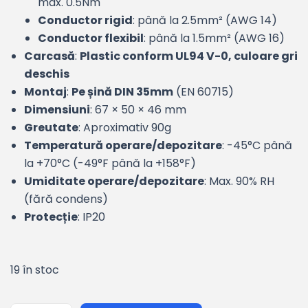
max. 0.5Nm
Conductor rigid
: până la 2.5mm² (AWG 14)
Conductor flexibil
: până la 1.5mm² (AWG 16)
Carcasă
:
Plastic conform UL94 V-0, culoare gri
deschis
Montaj
:
Pe șină DIN 35mm
(EN 60715)
Dimensiuni
: 67 × 50 × 46 mm
Greutate
: Aproximativ 90g
Temperatură operare/depozitare
: -45°C până
la +70°C (-49°F până la +158°F)
Umiditate operare/depozitare
: Max. 90% RH
(fără condens)
Protecție
: IP20
19 în stoc