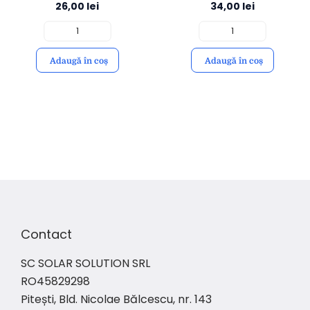
26,00
lei
34,00
lei
Durabilitate | Mâner
4mm | Durabilitate și
Ergonomic | YATO
Control | YATO
Adaugă în coș
Adaugă în coș
Contact
SC SOLAR SOLUTION SRL
RO45829298
Pitești, Bld. Nicolae Bălcescu, nr. 143