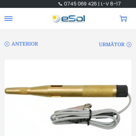
📞 0745 069 426 | L-V 8–17
ANTERIOR
URMĂTOR