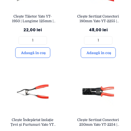
Clește Tăietor Yato YT-
Clește Sertizat Conectori
1950 | Lungime 125mm |
180mm Yato YT-2255 |
Precizie pentru Tăiere
Precizie și Eficiență în
22,00
lei
48,00
lei
Cabluri și Sârme | YATO
Conectori Electrici |
Durabilitate și Control |
YATO
Adaugă în coș
Adaugă în coș
Clește Îndepărtat Izolație
Clește Sertizat Conectori
Țevi și Furtunuri Yato YT-
250mm Yato YT-2254 |
0657 | Precizie și
Precizie și Tăiere cu Lamă