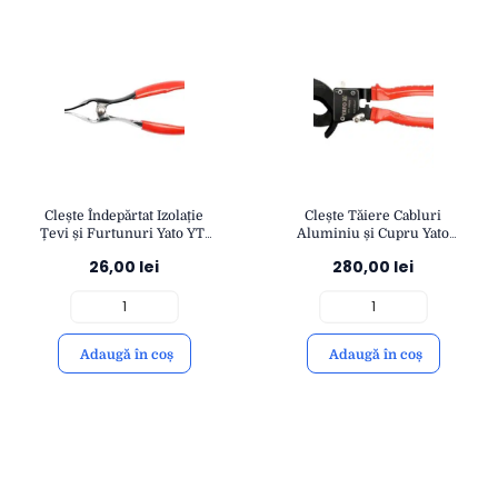
Clește Îndepărtat Izolație
Clește Tăiere Cabluri
Țevi și Furtunuri Yato YT-
Aluminiu și Cupru Yato
0657 | Precizie și
YT-18600 | Lungime
26,00
lei
280,00
lei
Durabilitate | Mâner
300mm | Grosime Cablu
Ergonomic | YATO
240mm² | YATO
Adaugă în coș
Adaugă în coș