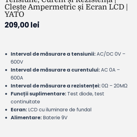
Clește Ampermetric și Ecran LCD |
YATO
209,00
lei
Interval de măsurare a tensiunii:
AC/DC 0V –
600V
Interval de măsurare a curentului:
AC 0A –
600A
Interval de măsurare a rezistenței:
0Ω – 20MΩ
Funcții suplimentare:
Test diode, test
continuitate
Ecran:
LCD cu iluminare de fundal
Alimentare:
Baterie 9V