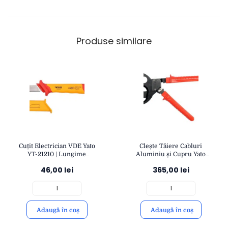
Produse similare
Cuțit Electrician VDE Yato
Clește Tăiere Cabluri
YT-21210 | Lungime
Aluminiu și Cupru Yato
180mm | Izolație pentru
YT-18602 | Lungime
46,00
lei
365,00
lei
1000V | Tăiere Precizie și
380mm | Grosime Cablu
Siguranță | YATO
380mm² | YATO
Adaugă în coș
Adaugă în coș