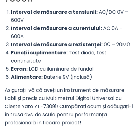
Interval de măsurare a tensiunii:
AC/DC 0V –
600V
Interval de măsurare a curentului:
AC 0A –
600A
Interval de măsurare a rezistenței:
0Ω – 20MΩ
Funcții suplimentare:
Test diode, test
continuitate
Ecran:
LCD cu iluminare de fundal
Alimentare:
Baterie 9V (inclusă)
Asigurați-vă că aveți un instrument de măsurare
fiabil și precis cu Multimetrul Digital Universal cu
Clește Yato YT-73091! Cumpărați acum și adăugați-l
în trusa dvs. de scule pentru performanță
profesională în fiecare proiect!