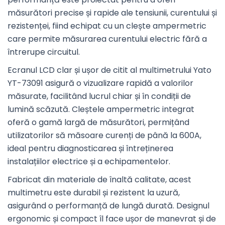
măsurători precise și rapide ale tensiunii, curentului și
rezistenței, fiind echipat cu un clește ampermetric
care permite măsurarea curentului electric fără a
întrerupe circuitul.
Ecranul LCD clar și ușor de citit al multimetrului Yato
YT-73091 asigură o vizualizare rapidă a valorilor
măsurate, facilitând lucrul chiar și în condiții de
lumină scăzută. Cleștele ampermetric integrat
oferă o gamă largă de măsurători, permițând
utilizatorilor să măsoare curenți de până la 600A,
ideal pentru diagnosticarea și întreținerea
instalațiilor electrice și a echipamentelor.
Fabricat din materiale de înaltă calitate, acest
multimetru este durabil și rezistent la uzură,
asigurând o performanță de lungă durată. Designul
ergonomic și compact îl face ușor de manevrat și de