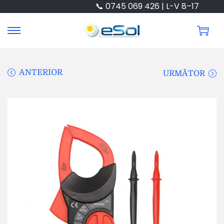
📞 0745 069 426 | L-V 8–17
ANTERIOR
URMĂTOR