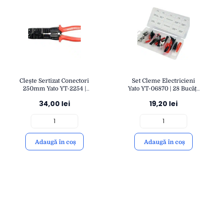
Clește Sertizat Conectori
Set Cleme Electricieni
250mm Yato YT-2254 |
Yato YT-06870 | 28 Bucăți
Precizie și Tăiere cu Lamă
de Dimensiuni Variate |
34,00
lei
19,20
lei
4mm | Durabilitate și
Accesorii pentru Cabluri
Control | YATO
Electrice | YATO
Adaugă în coș
Adaugă în coș