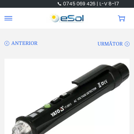
📞 0745 069 426 | L-V 8–17
ANTERIOR
URMĂTOR