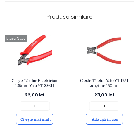
Produse similare
Lipsa Stoc
Clește Tăietor Electrician
Clește Tăietor Yato YT-1951
125mm Yato YT-2261 |
| Lungime 150mm |
Precizie și Confort |
Capacitate Tăiere 5mm |
22,00
lei
23,00
lei
Durabilitate pentru Tăiere
Oțel CRV Durabil și
Cabluri | YATO
Precizie | YATO
Citește mai mult
Adaugă în coș