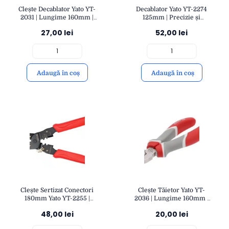
Clește Decablator Yato YT-
Decablator Yato YT-2274
2031 | Lungime 160mm |
125mm | Precizie și
Decablare Rapidă și
Eficiență pentru Decablare
27,00
lei
52,00
lei
Precisă pentru Cabluri
Electrică | Durabilitate și
Electrice | YATO
Confort | YATO
Adaugă în coș
Adaugă în coș
Clește Sertizat Conectori
Clește Tăietor Yato YT-
180mm Yato YT-2255 |
2036 | Lungime 160mm |
Precizie și Eficiență în
Tăiere Precisă pentru
48,00
lei
20,00
lei
Conectori Electrici |
Cabluri și Materiale
Durabilitate și Control |
Diverse | YATO