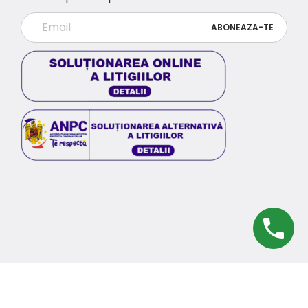
© 2026 eSol.ro | SC Solar Solution SRL | Toate
drepturile rezervate