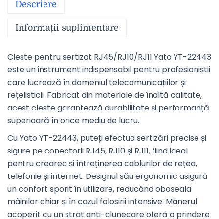
Descriere
Informații suplimentare
Cleste pentru sertizat RJ45/RJ10/RJ11 Yato YT-22443
este un instrument indispensabil pentru profesioniștii
care lucrează în domeniul telecomunicațiilor și
rețelisticii. Fabricat din materiale de înaltă calitate,
acest cleste garantează durabilitate și performanță
superioară în orice mediu de lucru.
Cu Yato YT-22443, puteți efectua sertizări precise și
sigure pe conectorii RJ45, RJ10 și RJ11, fiind ideal
pentru crearea și întreținerea cablurilor de rețea,
telefonie și internet. Designul său ergonomic asigură
un confort sporit în utilizare, reducând oboseala
mâinilor chiar și în cazul folosirii intensive. Mânerul
acoperit cu un strat anti-alunecare oferă o prindere