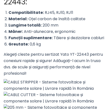
22443:
Compatibilitate:
RJ45, RJ10, RJ11
Material:
Oțel carbon de înaltă calitate
Lungime totală:
200 mm
Mâner:
Anti-alunecare, ergonomic
Funcții suplimentare:
Tăiere și dezizolare cabluri
Greutate:
0,6 kg
Alegeți cleste pentru sertizat Yato YT-22443 pentru
conexiuni rapide și sigure! Adăugați-l acum în trusa
dvs. de scule și asigurați performanță de nivel
profesional!