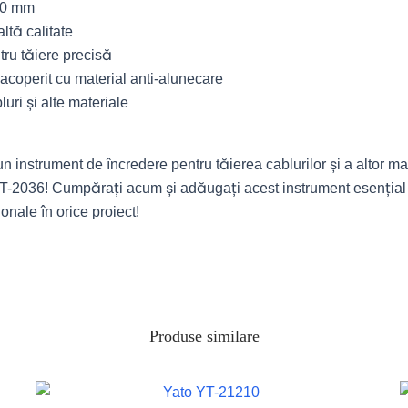
0 mm
ltă calitate
tru tăiere precisă
coperit cu material anti-alunecare
uri și alte materiale
n instrument de încredere pentru tăierea cablurilor și a altor ma
-2036! Cumpărați acum și adăugați acest instrument esențial î
onale în orice proiect!
Produse similare