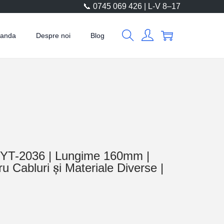
📞 0745 069 426 | L-V 8–17
manda
Despre noi
Blog
o YT-2036 | Lungime 160mm |
u Cabluri și Materiale Diverse |