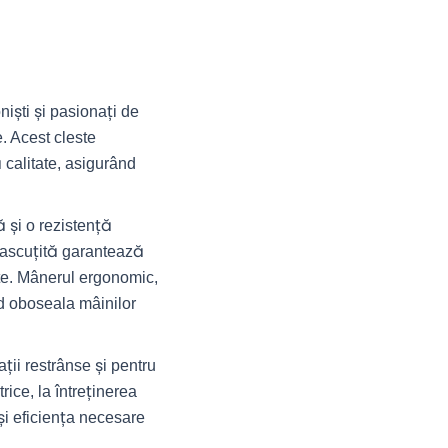
iști și pasionați de
e. Acest cleste
 calitate, asigurând
ă și o rezistență
sa ascuțită garantează
cate. Mânerul ergonomic,
nd oboseala mâinilor
ții restrânse și pentru
rice, la întreținerea
și eficiența necesare