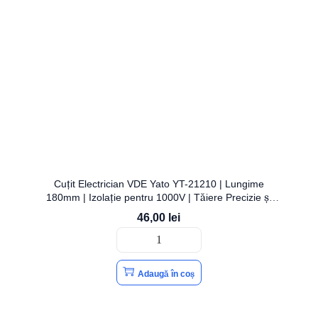
Cuțit Electrician VDE Yato YT-21210 | Lungime
180mm | Izolație pentru 1000V | Tăiere Precizie și
Siguranță | YATO
46,00
lei
Adaugă în coș