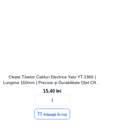
Clește Tăietor Cabluri Electrice Yato YT-1966 |
Lungime 160mm | Precizie și Durabilitate Oțel CRV |
YATO
15,40
lei
Adaugă în coș