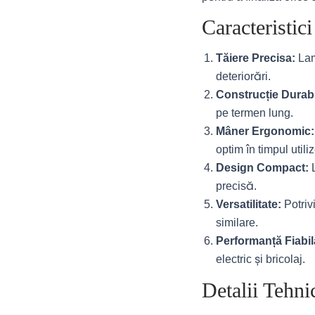
Caracteristic
Tăiere Precisa:
Lama
deteriorări.
Construcție Durabi
pe termen lung.
Mâner Ergonomic:
optim în timpul utiliz
Design Compact:
L
precisă.
Versatilitate:
Potrivi
similare.
Performanță Fiabil
electric și bricolaj.
Detalii Tehn