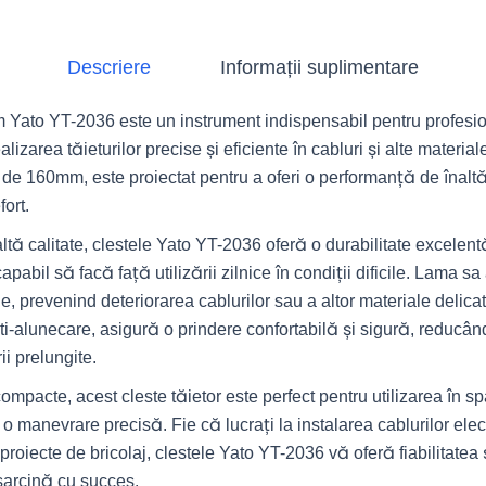
Descriere
Informații suplimentare
 Yato YT-2036 este un instrument indispensabil pentru profesion
ealizarea tăieturilor precise și eficiente în cabluri și alte material
de 160mm, este proiectat pentru a oferi o performanță de înaltă
fort.
altă calitate, clestele Yato YT-2036 oferă o durabilitate excelent
capabil să facă față utilizării zilnice în condiții dificile. Lama 
ide, prevenind deteriorarea cablurilor sau a altor materiale deli
nti-alunecare, asigură o prindere confortabilă și sigură, reducâ
rii prelungite.
mpacte, acest cleste tăietor este perfect pentru utilizarea în spa
 o manevrare precisă. Fie că lucrați la instalarea cablurilor elect
roiecte de bricolaj, clestele Yato YT-2036 vă oferă fiabilitatea 
 sarcină cu succes.