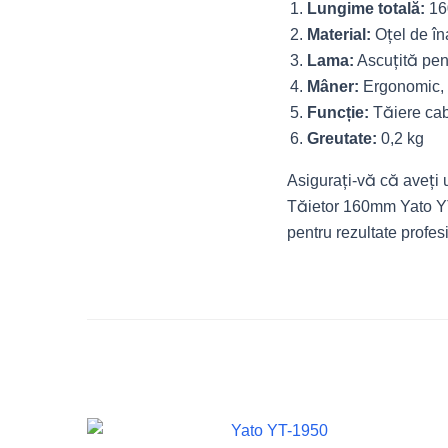
Lungime totală:
16
Material:
Oțel de îna
Lama:
Ascuțită pen
Mâner:
Ergonomic, a
Funcție:
Tăiere cabl
Greutate:
0,2 kg
Asigurați-vă că aveți u
Tăietor 160mm Yato YT
pentru rezultate profesi