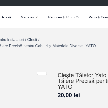
Acasă
Magazin
Reduceri și Promoții
Verifică Co
ru Instalatori
/
Clesti
/
ere Precisă pentru Cabluri și Materiale Diverse | YATO
Clește Tăietor Yat
Tăiere Precisă pentr
YATO
20,00
lei