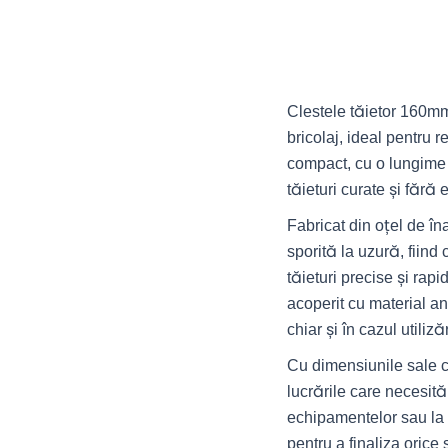
Clestele tăietor 160mm
bricolaj, ideal pentru r
compact, cu o lungime 
tăieturi curate și fără e
Fabricat din oțel de în
sporită la uzură, fiind 
tăieturi precise și rap
acoperit cu material a
chiar și în cazul utiliză
Cu dimensiunile sale co
lucrările care necesită
echipamentelor sau la p
pentru a finaliza orice