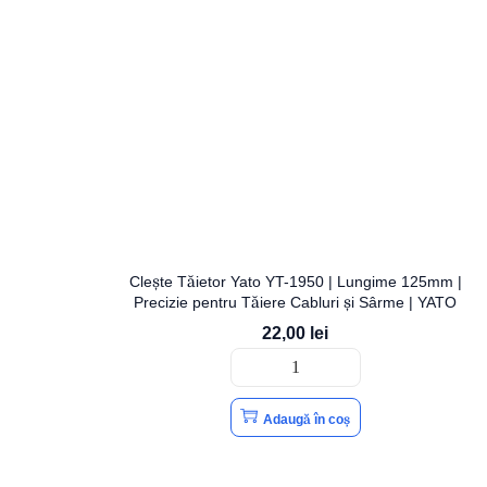
Clește Tăietor Yato YT-1950 | Lungime 125mm |
Precizie pentru Tăiere Cabluri și Sârme | YATO
22,00
lei
Adaugă în coș