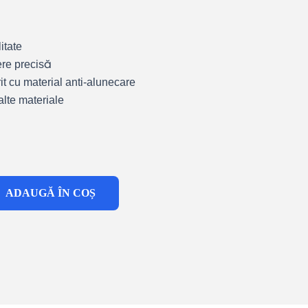
itate
ere precisă
t cu material anti-alunecare
alte materiale
ADAUGĂ ÎN COȘ