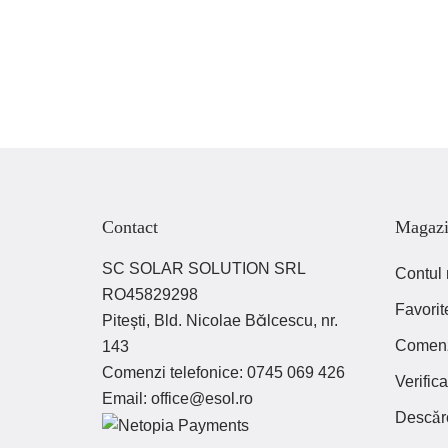
Contact
Magaz
SC SOLAR SOLUTION SRL
Contul
RO45829298
Favorit
Pitești, Bld. Nicolae Bălcescu, nr.
Comen
143
Comenzi telefonice:
0745 069 426
Verifi
Email:
office@esol.ro
Descăr