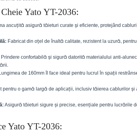
i Cheie Yato YT-2036:
 ascuțită asigură tăieturi curate și eficiente, protejând cabluri
lă:
Fabricat din oțel de înaltă calitate, rezistent la uzură, pentr
Prindere confortabilă și sigură datorită materialului anti-alunec
ării.
ungimea de 160mm îl face ideal pentru lucrul în spații restrân
t pentru o gamă largă de aplicații, inclusiv tăierea cablurilor și 
ă:
Asigură tăieturi sigure și precise, esențiale pentru lucrările d
ice Yato YT-2036: