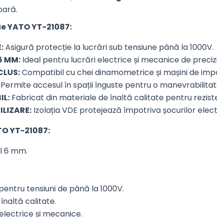
oară.
ie YATO YT-21087:
:
Asigură protecție la lucrări sub tensiune până la 1000V.
6 MM:
Ideal pentru lucrări electrice și mecanice de precizi
CLUS:
Compatibil cu chei dinamometrice și mașini de imp
Permite accesul în spații înguste pentru o manevrabilita
IL:
Fabricat din materiale de înaltă calitate pentru rezist
ILIZARE:
Izolația VDE protejează împotriva șocurilor elect
TO YT-21087:
l 6 mm.
entru tensiuni de până la 1000V.
înaltă calitate.
electrice și mecanice.