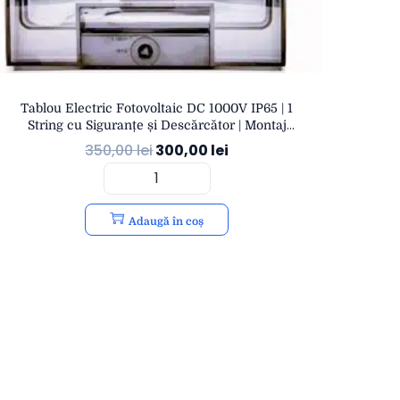
Tablou Electric Fotovoltaic DC 1000V IP65 | 1
String cu Siguranțe și Descărcător | Montaj
Exterior | eSol
350,00
lei
300,00
lei
Adaugă în coș