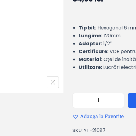
Tip bit:
Hexagonal 6 mm
Lungime:
120mm.
Adaptor:
1/2″.
Certificare:
VDE pentru 
Material:
Oțel de înaltă
Utilizare:
Lucrări electr
Adauga la Favorite
SKU:
YT-21087