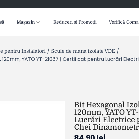
să
Magazin
Reduceri și Promoții
Verifică Com
/
/
 pentru Instalatori
Scule de mana izolate VDE
 120mm, YATO YT-21087 | Certificat pentru Lucrări Electr
Bit Hexagonal Izo
120mm, YATO YT-21
Lucrări Electrice
Chei Dinamometri
84,90
lei