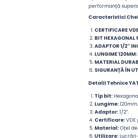
performanță superi
Caracteristici Che
CERTIFICARE VDE
BIT HEXAGONAL 
ADAPTOR 1/2″ IN
LUNGIME 120MM:
MATERIAL DURAB
SIGURANȚĂ ÎN UT
Detalii Tehnice YA
Tip bit:
Hexagona
Lungime:
120mm.
Adaptor:
1/2″.
Certificare:
VDE p
Material:
Oțel de 
Utilizare:
Lucrări 