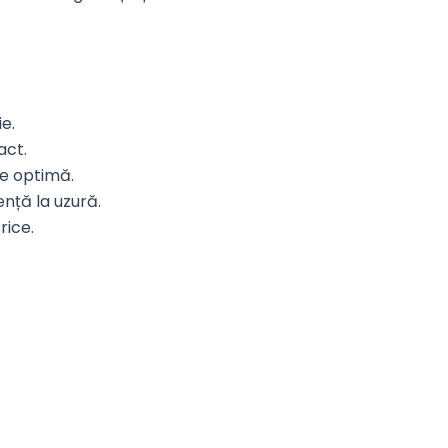
e.
act.
te optimă.
ență la uzură.
rice.