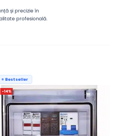
ă și precizie în
litate profesională.
⭐ Bestseller
-14%