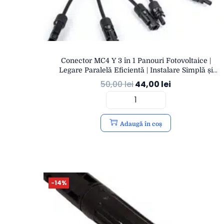
Conector MC4 Y 3 în 1 Panouri Fotovoltaice |
Legare Paralelă Eficientă | Instalare Simplă și
Sigură | eSol
50,00
lei
44,00
lei
Adaugă în coș
-14%