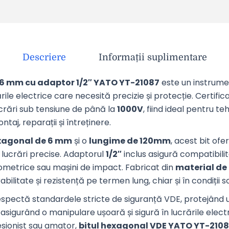
Descriere
Informații suplimentare
6 mm cu adaptor 1/2″ YATO YT-21087
este un instrume
rile electrice care necesită precizie și protecție. Certific
ucrări sub tensiune de până la
1000V
, fiind ideal pentru teh
aj, reparații și întreținere.
xagonal de 6 mm
și o
lungime de 120mm
, acest bit ofe
 lucrări precise. Adaptorul
1/2″
inclus asigură compatibil
ometrice sau mașini de impact. Fabricat din
material de 
bilitate și rezistență pe termen lung, chiar și în condiții so
espectă standardele stricte de siguranță VDE, protejând ut
i asigurând o manipulare ușoară și sigură în lucrările elect
fesionist sau amator,
bitul hexagonal VDE YATO YT-210