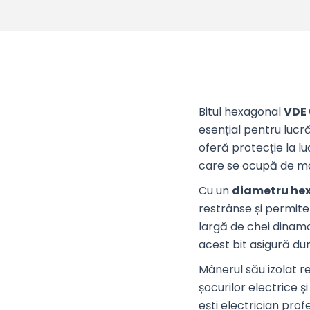
Bitul hexagonal
VDE 
esențial pentru lucră
oferă protecție la l
care se ocupă de mont
Cu un
diametru he
restrânse și permite
largă de chei dinam
acest bit asigură dura
Mânerul său izolat r
șocurilor electrice ș
ești electrician pro