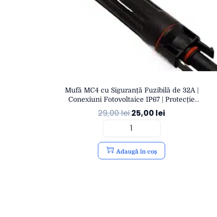
Mufă MC4 cu Siguranță Fuzibilă de 32A |
Conexiuni Fotovoltaice IP67 | Protecție
Suprasarcină | Durabil UV | OPEN
29,00
lei
25,00
lei
Adaugă în coș