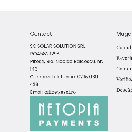
Contact
Maga
SC SOLAR SOLUTION SRL
Contul
RO45829298
Favori
Pitești, Bld. Nicolae Bălcescu, nr.
143
Comen
Comenzi telefonice:
0745 069
Verifi
426
Descăr
Email:
office@esol.ro