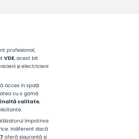
nt profesional,
at
VDE
, acest bit
nicieni și electricieni
ră acces în spații
itatea cu o gamă
înaltă calitate
,
licitante.
ilizatorul împotriva
rice. Indiferent dacă
87
oferă siguranță și