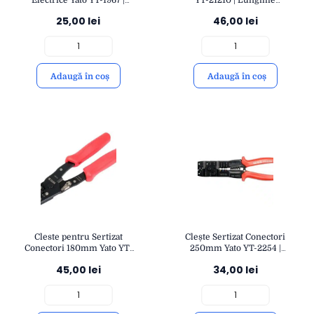
Lungime 210mm | Oțel
180mm | Izolație pentru
25,00
lei
46,00
lei
CRV Durabil | YATO
1000V | Tăiere Precizie și
Siguranță | YATO
Adaugă în coș
Adaugă în coș
Cleste pentru Sertizat
Clește Sertizat Conectori
Conectori 180mm Yato YT-
250mm Yato YT-2254 |
2255
Precizie și Tăiere cu Lamă
45,00
lei
34,00
lei
4mm | Durabilitate și
Control | YATO