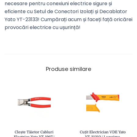
necesare pentru conexiuni electrice sigure și
eficiente cu Setul de Conectori Izolați și Decablator
Yato YT-23133! Cumpărați acum și faceți față oricărei
provocări electrice cu ușurință!
Produse similare
Clește Tăietor Cabluri
Cuțit Electrician VDE Yato
Electrice Yato YT-1967 |
YT-21210 | Lungime