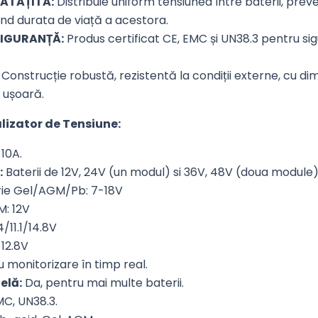
NĂTĂȚITĂ:
Distribuie uniform tensiunea între baterii, pre
ind durata de viață a acestora.
SIGURANȚĂ:
Produs certificat CE, EMC și UN38.3 pentru sigu
Construcție robustă, rezistentă la condiții externe, cu 
 ușoară.
alizator de Tensiune:
10A.
:
Baterii de 12V, 24V (un modul) si 36V, 48V (doua module)
rie Gel/AGM/Pb: 7-18V
: 12V
4/11.1/14.8V
 12.8V
 monitorizare în timp real.
elă:
Da, pentru mai multe baterii.
C, UN38.3.