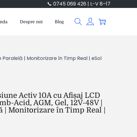
📞 0745 069 426 | L-V 8–17
anda
Despre noi
Blog
Paralelă | Monitorizare în Timp Real | eSol
siune Activ 10A cu Afișaj LCD
umb-Acid, AGM, Gel, 12V-48V |
 | Monitorizare în Timp Real |