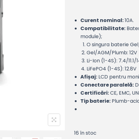
Curent nominal:
10A.
Compatibilitate:
Bater
module);
O singura baterie Ge
Gel/AGM/Plumb: 12V
Li-Ion (1-4S): 7.4/11.1/
LiFePO4 (1-4S): 12.8V
Afișaj:
LCD pentru monit
Conectare paralelă:
Da
Certificări:
CE, EMC, UN
Tip baterie:
Plumb-acid
16 în stoc