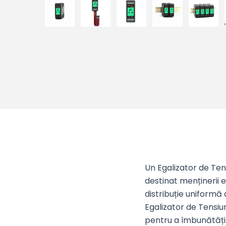
Un Egalizator de Te
destinat menținerii e
distribuție uniformă 
Egalizator de Tensiu
pentru a îmbunătăți p