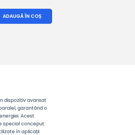
ADAUGĂ ÎN COȘ
n dispozitiv avansat
 paralel, garantând o
 energiei. Acest
ste special conceput
izate în aplicații