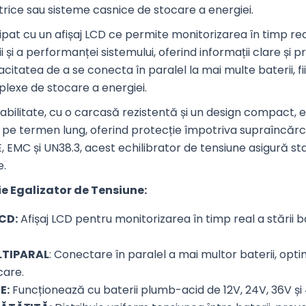
ctrice sau sisteme casnice de stocare a energiei.
ipat cu un afișaj LCD ce permite monitorizarea în timp real
ii și a performanței sistemului, oferind informații clare și p
citatea de a se conecta în paralel la mai multe baterii, fi
mplexe de stocare a energiei.
abilitate, cu o carcasă rezistentă și un design compact, e
e pe termen lung, oferind protecție împotriva supraîncărcă
E, EMC și UN38.3, acest echilibrator de tensiune asigură s
e.
ie Egalizator de Tensiune:
CD:
Afișaj LCD pentru monitorizarea în timp real a stării bat
LTIPARAL
: Conectare în paralel a mai multor baterii, op
care.
E:
Funcționează cu baterii plumb-acid de 12V, 24V, 36V și