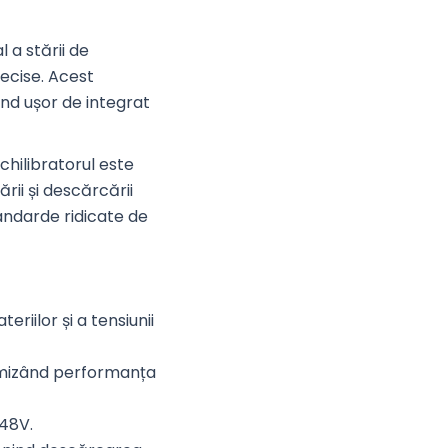
 a stării de
recise. Acest
ind ușor de integrat
chilibratorul este
rii și descărcării
tandarde ridicate de
eriilor și a tensiunii
timizând performanța
 48V.