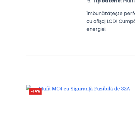
Tip baterie:
Plumb
Îmbunătățește perfor
cu afișaj LCD! Cumpă
energiei.
-14%