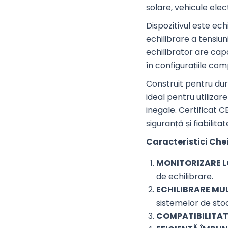
solare, vehicule ele
Dispozitivul este ech
echilibrare a tensiun
echilibrator are capa
în configurațiile co
Construit pentru dur
ideal pentru utilizar
inegale. Certificat C
siguranță și fiabilitat
Caracteristici Che
MONITORIZARE L
de echilibrare.
ECHILIBRARE MU
sistemelor de sto
COMPATIBILITAT