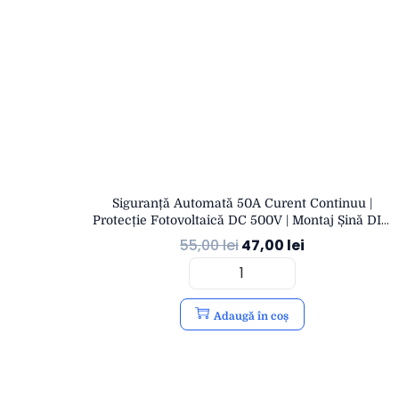
Siguranță Automată 50A Curent Continuu |
Protecție Fotovoltaică DC 500V | Montaj Șină DIN
IP20 | OPEN
55,00
lei
47,00
lei
Adaugă în coș