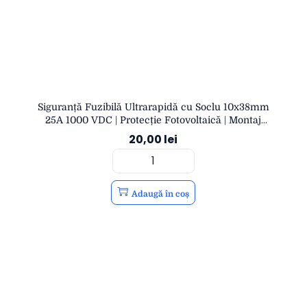
Siguranță Fuzibilă Ultrarapidă cu Soclu 10x38mm
25A 1000 VDC | Protecție Fotovoltaică | Montaj
Șină DIN | OPEN
20,00
lei
Adaugă în coș