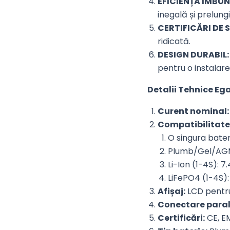
EFICIENȚĂ ÎMBU
inegală și prelung
CERTIFICĂRI DE 
ridicată.
DESIGN DURABIL:
pentru o instalare
Detalii Tehnice Eg
Curent nominal:
Compatibilitate
O singura bate
Plumb/Gel/AGM
Li-Ion (1-4S): 7.
LiFePO4 (1-4S):
Afișaj:
LCD pentru
Conectare paral
Certificări:
CE, EM