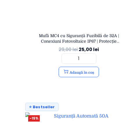
Mufă MC4 cu Siguranță Fuzibilă de 32A |
Conexiuni Fotovoltaice IP67 | Protecție
Suprasarcină | Durabil UV | OPEN
29,00
lei
25,00
lei
Adaugă în coș
⭐ Bestseller
-15%