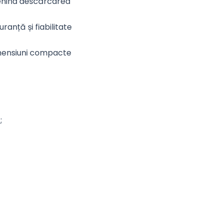
venind descărcarea
ranță și fiabilitate
dimensiuni compacte
;