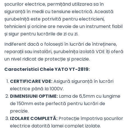
șocurilor electrice, permițând utilizarea sa în
siguranță în medii cu tensiune electrică. Această
șurubelniță este potrivită pentru electricieni,
tehnicieni și oricine are nevoie de un instrument fiabil
și sigur pentru lucrările de zi cu zi.
Indiferent dacă o folosești în lucrări de întreținere,
reparații sau instalări, șurubelnița izolată VDE îți oferă
un nivel ridicat de protecție și precizie.
Caracteristici Cheie YATO YT-2819:
CERTIFICARE VDE:
Asigură siguranță în lucrări
electrice până la 1000V.
DIMENSIUNI OPTIME:
Lama de 6,5mm cu lungime
de 150mm este perfectă pentru lucrări de
precizie.
IZOLARE COMPLETĂ:
Protecție împotriva șocurilor
electrice datorită lamei complet izolate.