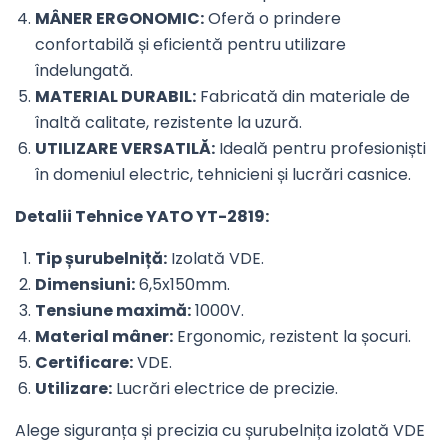
MÂNER ERGONOMIC:
Oferă o prindere
confortabilă și eficientă pentru utilizare
îndelungată.
MATERIAL DURABIL:
Fabricată din materiale de
înaltă calitate, rezistente la uzură.
UTILIZARE VERSATILĂ:
Ideală pentru profesioniști
în domeniul electric, tehnicieni și lucrări casnice.
Detalii Tehnice YATO YT-2819:
Tip șurubelniță:
Izolată VDE.
Dimensiuni:
6,5x150mm.
Tensiune maximă:
1000V.
Material mâner:
Ergonomic, rezistent la șocuri.
Certificare:
VDE.
Utilizare:
Lucrări electrice de precizie.
Alege siguranța și precizia cu șurubelnița izolată VDE