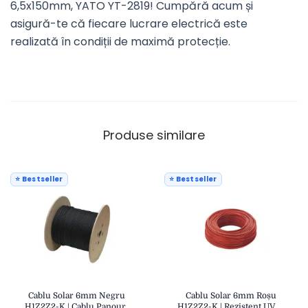
6,5x150mm, YATO YT-2819! Cumpără acum și
asigură-te că fiecare lucrare electrică este
realizată în condiții de maximă protecție.
Produse similare
⭐ Bestseller
⭐ Bestseller
Cablu Solar 6mm Negru
Cablu Solar 6mm Roșu
H1Z2Z2-K | Cablu Panouri
H1Z2Z2-K | Rezistent UV și