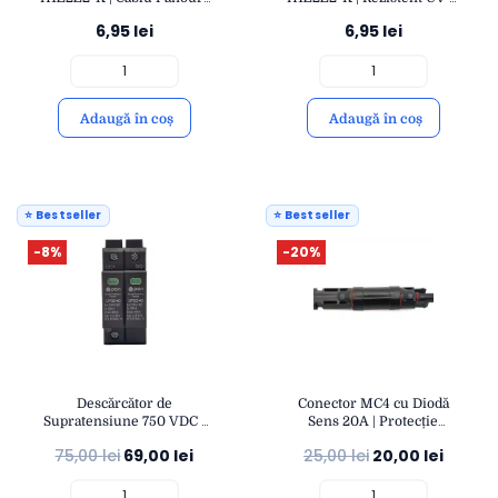
Fotovoltaice Rezistent UV |
Temperatură | Conexiuni
6,95
lei
6,95
lei
Eficient și Durabil
Fotovoltaice Durabile |
OPEN
Adaugă în coș
Adaugă în coș
⭐ Bestseller
⭐ Bestseller
-8%
-20%
Descărcător de
Conector MC4 cu Diodă
Supratensiune 750 VDC |
Sens 20A | Protecție
Protecție Fotovoltaică
Curent Invers IP67 |
75,00
lei
69,00
lei
25,00
lei
20,00
lei
Fulger 40KA | Montaj Șină
Compatibil Cabluri 4-
DIN IP20 | OPEN
6mm² | OPEN