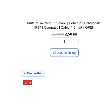
Mufe MC4 Panouri Solare | Conectori Fotovoltaici
IP67 | Compatibil Cablu 4-6mm² | OPEN
3,50
lei
2,50
lei
Adaugă în coș
⭐ Bestseller
-14%