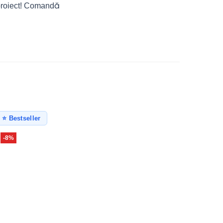
 proiect! Comandă
⭐ Bestseller
-8%