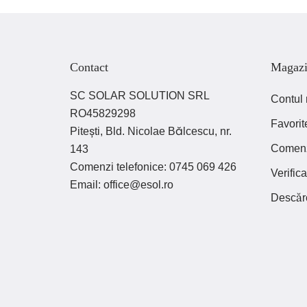
Contact
Magaz
SC SOLAR SOLUTION SRL
Contul
RO45829298
Favorit
Pitești, Bld. Nicolae Bălcescu, nr.
Comen
143
Comenzi telefonice:
0745 069 426
Verifi
Email:
office@esol.ro
Descăr