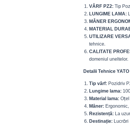
VÂRF PZ2:
Tip Pozi
LUNGIME LAMA:
L
MÂNER ERGONOM
MATERIAL DURAB
UTILIZARE VERSA
tehnice.
CALITATE PROFE
domeniul uneltelor.
Detalii Tehnice YATO
Tip vârf:
Pozidriv P
Lungime lama:
100
Material lama:
Oțel
Mâner:
Ergonomic, 
Rezistență:
La uzur
Destinație:
Lucrări 