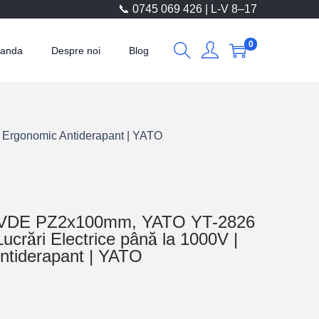
📞 0745 069 426 | L-V 8–17
0
manda
Despre noi
Blog
r Ergonomic Antiderapant | YATO
tă VDE PZ2x100mm, YATO YT-2826
 Lucrări Electrice până la 1000V |
ntiderapant | YATO