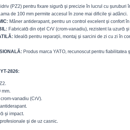
driv (PZ2) pentru fixare sigură și precizie în lucrul cu șuruburi î
ama de 100 mm permite accesul în zone mai dificile și adânci.
IC:
Mâner antiderapant, pentru un control excelent și confort în 
IL:
Fabricată din oțel CrV (crom-vanadiu), rezistent la uzură și
TILĂ:
Ideală pentru reparații, montaj și sarcini de zi cu zi în con
SIONALĂ:
Produs marca YATO, recunoscut pentru fiabilitatea ș
 YT-2826:
Z2.
 mm.
 crom-vanadiu (CrV).
antiderapant.
ă și impact.
profesionale și de uz casnic.