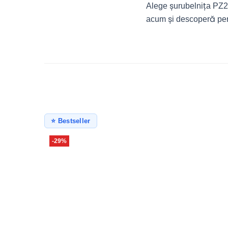
Alege șurubelnița PZ2
acum și descoperă perf
⭐ Bestseller
-29%