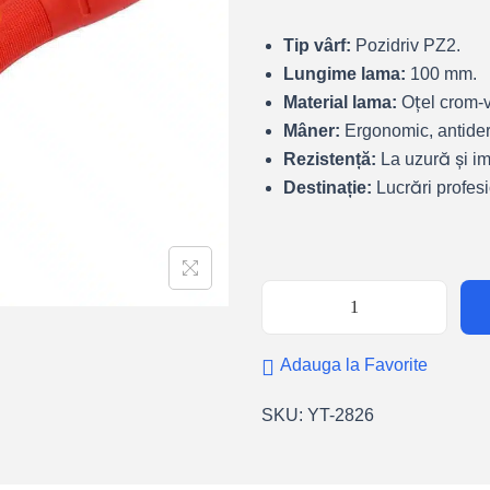
Tip vârf:
Pozidriv PZ2.
Lungime lama:
100 mm.
Material lama:
Oțel crom-v
Mâner:
Ergonomic, antider
Rezistență:
La uzură și im
Destinație:
Lucrări profesi
Adauga la Favorite
SKU:
YT-2826