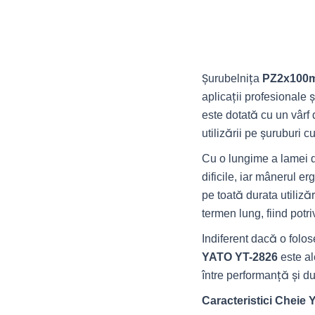
Șurubelnița
PZ2x100m
aplicații profesionale 
este dotată cu un vârf 
utilizării pe șuruburi c
Cu o lungime a lamei d
dificile, iar mânerul e
pe toată durata utiliză
termen lung, fiind potri
Indiferent dacă o folos
YATO YT-2826
este al
între performanță și dur
Caracteristici Cheie