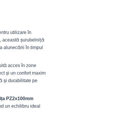
ntru utilizare în
ru, această șurubelniță
a alunecării în timpul
sită acces în zone
ect și un confort maxim
 și durabilitate pe
nița PZ2x100mm
nd un echilibru ideal