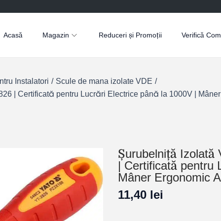
Acasă
Magazin
Reduceri și Promoții
Verifică Co
ru Instalatori
/
Scule de mana izolate VDE
/
| Certificată pentru Lucrări Electrice până la 1000V | Mâne
Șurubelniță Izola
| Certificată pentru
Mâner Ergonomic A
11,40
lei