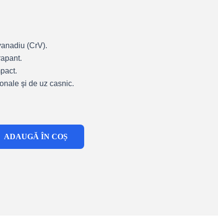
anadiu (CrV).
apant.
pact.
onale și de uz casnic.
ADAUGĂ ÎN COȘ