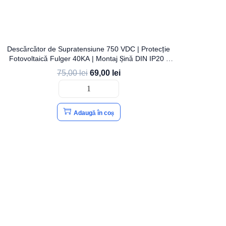
Descărcător de Supratensiune 750 VDC | Protecție
Fotovoltaică Fulger 40KA | Montaj Șină DIN IP20 |
OPEN
75,00
lei
69,00
lei
Adaugă în coș