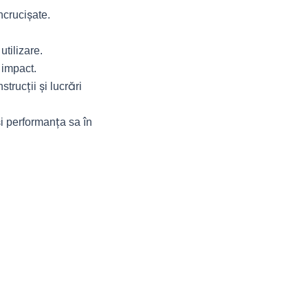
ncrucișate.
utilizare.
 impact.
strucții și lucrări
i performanța sa în