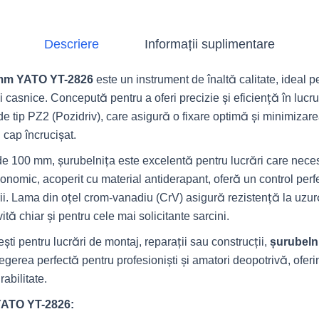
Descriere
Informații suplimentare
m YATO YT-2826
este un instrument de înaltă calitate, ideal pe
și casnice. Concepută pentru a oferi precizie și eficiență în luc
de tip PZ2 (Pozidriv), care asigură o fixare optimă și minimizare
u cap încrucișat.
e 100 mm, șurubelnița este excelentă pentru lucrări care nece
rgonomic, acoperit cu material antiderapant, oferă un control perf
rii. Lama din oțel crom-vanadiu (CrV) asigură rezistență la uzură
vită chiar și pentru cele mai solicitante sarcini.
ești pentru lucrări de montaj, reparații sau construcții,
șurubel
egerea perfectă pentru profesioniști și amatori deopotrivă, oferi
abilitate.
 YATO YT-2826: