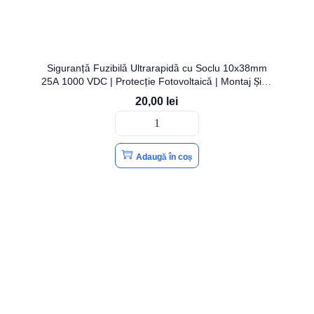
Siguranță Fuzibilă Ultrarapidă cu Soclu 10x38mm
25A 1000 VDC | Protecție Fotovoltaică | Montaj Șină
DIN | OPEN
20,00
lei
Adaugă în coș