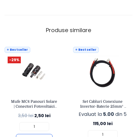
Produse similare
⭐ Bestseller
⭐ Bestseller
-29%
Mufe MC4 Panouri Solare
Set Cabluri Conexiune
| Conectori Fotovoltaici
Invertor-Baterie 25mm² |
IP67 | Compatibil Cablu 4-
2x1m Pozitiv și Negativ |
Evaluat la
5.00
din 5
3,50
lei
2,50
lei
6mm² | OPEN
Sistem Fotovoltaic DC |
eSol
115,00
lei