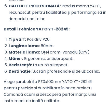
CALITATE PROFESIONALĂ:
Produs marca YATO,
recunoscut pentru fiabilitatea și performanța sa în
domeniul uneltelor.
Detalii Tehnice YATO YT-28245:
Tip vârf:
Pozidriv PZ0.
Lungime lama:
60mm.
Material lama:
Oțel crom-vanadiu (CrV).
Mâner:
Ergonomic, antiderapant.
Rezistență:
La uzură și impact.
Destinație:
Lucrări profesionale și de uz casnic.
Alege șurubelnița PZ0x100mm YATO YT-28245
pentru precizie și durabilitate în orice proiect!
Comandă acum și descoperă performanța unui
instrument de înaltă calitate.