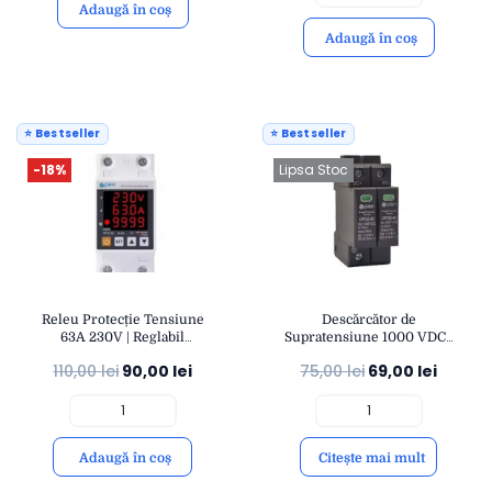
Adaugă în coș
Adaugă în coș
⭐ Bestseller
⭐ Bestseller
-18%
Lipsa Stoc
Releu Protecție Tensiune
Descărcător de
63A 230V | Reglabil
Supratensiune 1000 VDC |
Supratensiune/Subtensiu
Protecție Fotovoltaică
110,00
lei
90,00
lei
75,00
lei
69,00
lei
ne | Montaj Șină DIN IP20 |
Fulger și Supratensiuni
OPEN
40KA | Montaj Șină DIN |
OPEN
Adaugă în coș
Citește mai mult