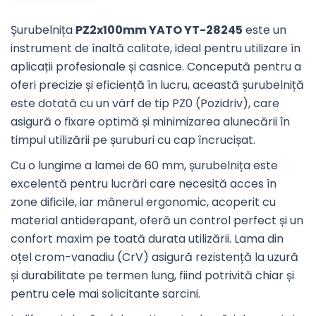
Șurubelnița
PZ2x100mm YATO YT-28245
este un
instrument de înaltă calitate, ideal pentru utilizare în
aplicații profesionale și casnice. Concepută pentru a
oferi precizie și eficiență în lucru, această șurubelniță
este dotată cu un vârf de tip PZ0 (Pozidriv), care
asigură o fixare optimă și minimizarea alunecării în
timpul utilizării pe șuruburi cu cap încrucișat.
Cu o lungime a lamei de 60 mm, șurubelnița este
excelentă pentru lucrări care necesită acces în
zone dificile, iar mânerul ergonomic, acoperit cu
material antiderapant, oferă un control perfect și un
confort maxim pe toată durata utilizării. Lama din
oțel crom-vanadiu (CrV) asigură rezistență la uzură
și durabilitate pe termen lung, fiind potrivită chiar și
pentru cele mai solicitante sarcini.