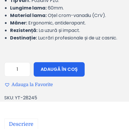
Tip vârf:
Pozidriv PZ0.
Lungime lama:
60mm.
Material lama:
Oțel crom-vanadiu (CrV).
Mâner:
Ergonomic, antiderapant.
Rezistență:
La uzură și impact.
Destinație:
Lucrări profesionale și de uz casnic.
ADAUGĂ ÎN COȘ
Adauga la Favorite
SKU:
YT-28245
Descriere