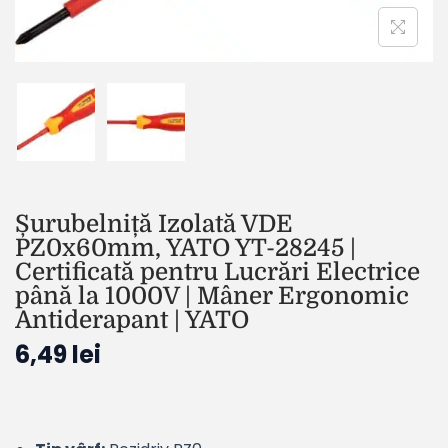
Șurubelniță Izolată VDE
PZ0x60mm, YATO YT-28245 |
Certificată pentru Lucrări Electrice
până la 1000V | Mâner Ergonomic
Antiderapant | YATO
6,49
lei