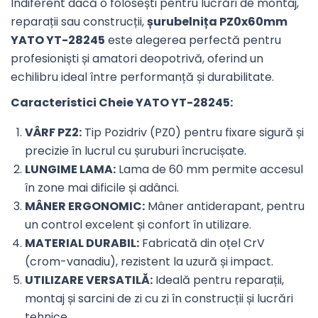
Indiferent dacă o folosești pentru lucrări de montaj,
reparații sau construcții,
șurubelnița PZ0x60mm
YATO YT-28245
este alegerea perfectă pentru
profesioniști și amatori deopotrivă, oferind un
echilibru ideal între performanță și durabilitate.
Caracteristici Cheie YATO YT-28245:
VÂRF PZ2:
Tip Pozidriv (PZ0) pentru fixare sigură și
precizie în lucrul cu șuruburi încrucișate.
LUNGIME LAMA:
Lama de 60 mm permite accesul
în zone mai dificile și adânci.
MÂNER ERGONOMIC:
Mâner antiderapant, pentru
un control excelent și confort în utilizare.
MATERIAL DURABIL:
Fabricată din oțel CrV
(crom-vanadiu), rezistent la uzură și impact.
UTILIZARE VERSATILĂ:
Ideală pentru reparații,
montaj și sarcini de zi cu zi în construcții și lucrări
tehnice.