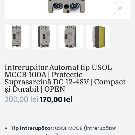
Întrerupător Automat tip USOL
MCCB 100A | Protecție
Suprasarcină DC 12-48V | Compact
și Durabil | OPEN
200,00
lei
170,00
lei
Tip întrerupător:
USOL MCCB (întrerupător