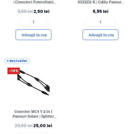
| Conectori Fotovoltaici
H1Z2Z2-K | Cablu Panouri
IP67 | Compatibil Cablu 4-
Fotovoltaice Rezistent UV |
3,50
lei
2,50
lei
6,95
lei
6mm² | OPEN
Eficient și Durabil
Adaugă în coș
Adaugă în coș
⭐ Bestseller
-14%
Conector MC4 Y 2 în 1
Panouri Solare | Splitter
Fotovoltaic Paralel IP67 |
29,00
lei
25,00
lei
OPEN