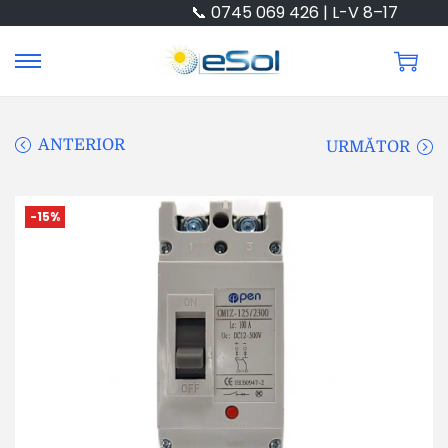
📞 0745 069 426 | L-V 8–17
ANTERIOR
URMĂTOR
-15%