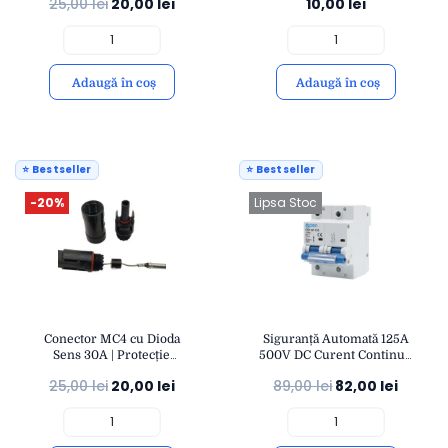
25,00
lei
20,00
lei
10,00
lei
Compatibil Cabluri 4-
1000 VDC | Montaj Simplu
6mm² | OPEN
și Durabil | OPEN
Adaugă în coș
Adaugă în coș
⭐ Bestseller
⭐ Bestseller
-20%
Lipsa Stoc
Conector MC4 cu Dioda
Siguranță Automată 125A
Sens 30A | Protecție
500V DC Curent Continuu
Curent Invers IP67 |
| Protecție Suprasarcină și
25,00
lei
20,00
lei
89,00
lei
82,00
lei
Compatibil Cabluri 4-
Scurtcircuit | Montaj
6mm² | OPEN
Fotovoltaic | OPEN