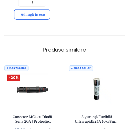
Adaugă în coș
Produse similare
⭐ Bestseller
⭐ Bestseller
-20%
Conector MC4 cu Diodă
Siguranță Fuzibilă
Sens 20A | Protecție
Ultrarapidă 25A 10x38mm
Curent Invers IP67 |
| Protecție Fotovoltaică