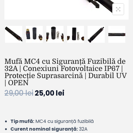
Mufă MC4 cu Siguranță Fuzibilă de
32A | Conexiuni Fotovoltaice IP67 |
Protecție Suprasarcină | Durabil UV
| OPEN
29,00
lei
25,00
lei
Tip mufă:
MC4 cu siguranță fuzibilă
Curent nominal siguranță:
32A