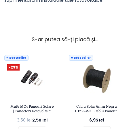
suplimentară în instalațiile tale fotovoltaice.
S-ar putea să-ți placă și…
⭐ Bestseller
⭐ Bestseller
-29%
Mufe MC4 Panouri Solare
Cablu Solar 6mm Negru
| Conectori Fotovoltaici
H1Z2Z2-K | Cablu Panouri
IP67 | Compatibil Cablu 4-
Fotovoltaice Rezistent UV |
3,50
lei
2,50
lei
6,95
lei
6mm² | OPEN
Eficient și Durabil