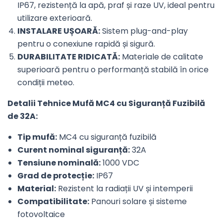
IP67, rezistență la apă, praf și raze UV, ideal pentru
utilizare exterioară.
INSTALARE UȘOARĂ:
Sistem plug-and-play
pentru o conexiune rapidă și sigură.
DURABILITATE RIDICATĂ:
Materiale de calitate
superioară pentru o performanță stabilă în orice
condiții meteo.
Detalii Tehnice Mufă MC4 cu Siguranță Fuzibilă
de 32A:
Tip mufă:
MC4 cu siguranță fuzibilă
Curent nominal siguranță:
32A
Tensiune nominală:
1000 VDC
Grad de protecție:
IP67
Material:
Rezistent la radiații UV și intemperii
Compatibilitate:
Panouri solare și sisteme
fotovoltaice