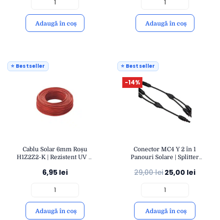
Adaugă în coș
Adaugă în coș
⭐ Bestseller
⭐ Bestseller
-14%
Cablu Solar 6mm Roșu
Conector MC4 Y 2 în 1
H1Z2Z2-K | Rezistent UV și
Panouri Solare | Splitter
Temperatură | Conexiuni
Fotovoltaic Paralel IP67 |
6,95
lei
29,00
lei
25,00
lei
Fotovoltaice Durabile |
OPEN
OPEN
Adaugă în coș
Adaugă în coș