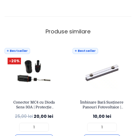
Produse similare
⭐ Bestseller
⭐ Bestseller
-20%
Conector MC4 cu Dioda
Îmbinare Bară Susținere
Sens 30A | Protecție
Panouri Fotovoltaice |
Curent Invers IP67 |
Conexiune Robustă și
25,00
lei
20,00
lei
10,00
lei
Compatibil Cabluri 4-
Durabilă | Montaj Sisteme
6mm² | OPEN
Solare | eSol