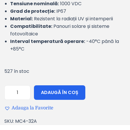
Tensiune nominală:
1000 VDC
Grad de protecție:
IP67
Material:
Rezistent la radiații UV și intemperii
Compatibilitate:
Panouri solare și sisteme
fotovoltaice
Interval temperatură operare:
-40°C până la
+85°C
527 în stoc
ADAUGĂ ÎN COȘ
Adauga la Favorite
SKU:
MC4-32A