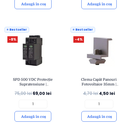
Adaugă în coș
Adaugă în coș
⭐ Bestseller
⭐ Bestseller
-8%
-4%
SPD 500 VDC Protecție
Clema Capăt Panouri
Supratensiune |
Fotovoltaice 35mm |
Descărcător Fotovoltaic
Fixare Stabilă și Rezistentă
75,00
lei
69,00
lei
4,70
lei
4,50
lei
40KA | Montaj Șină DIN
| Montaj Structuri Solare |
IP20 | OPEN
eSol
Adaugă în coș
Adaugă în coș