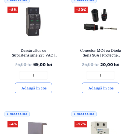
-8%
-20%
Descărcător de
Conector MC4 cu Dioda
Supratensiune 275 VAC |
Sens 30A | Protecție
Protecție Electrică AC |
Curent Invers IP67 |
75,00
lei
69,00
lei
25,00
lei
20,00
lei
Montaj Șină DIN IP20 |
Compatibil Cabluri 4-
Durabil și Fiabil | OPEN
6mm² | OPEN
Adaugă în coș
Adaugă în coș
⭐ Bestseller
⭐ Bestseller
-4%
-27%