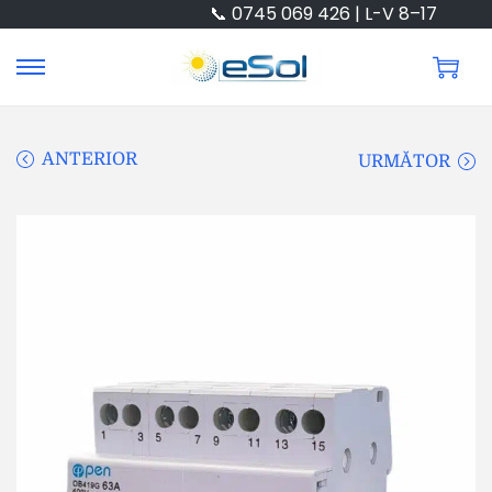
📞 0745 069 426 | L-V 8–17
ANTERIOR
URMĂTOR