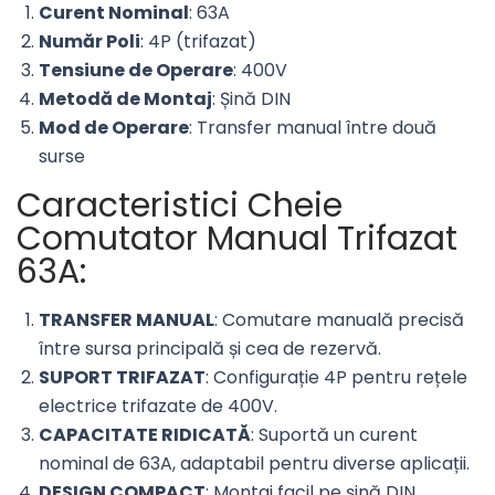
Curent Nominal
: 63A
Număr Poli
: 4P (trifazat)
Tensiune de Operare
: 400V
Metodă de Montaj
: Șină DIN
Mod de Operare
: Transfer manual între două
surse
Caracteristici Cheie
Comutator Manual Trifazat
63A:
TRANSFER MANUAL
: Comutare manuală precisă
între sursa principală și cea de rezervă.
SUPORT TRIFAZAT
: Configurație 4P pentru rețele
electrice trifazate de 400V.
CAPACITATE RIDICATĂ
: Suportă un curent
nominal de 63A, adaptabil pentru diverse aplicații.
DESIGN COMPACT
: Montaj facil pe șină DIN,