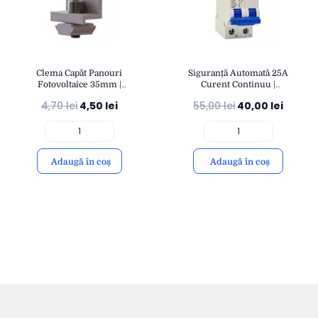
Clema Capăt Panouri
Siguranță Automată 25A
Fotovoltaice 35mm |
Curent Continuu |
Fixare Stabilă și Rezistentă
Protecție Fotovoltaică DC
4,70
lei
4,50
lei
55,00
lei
40,00
lei
| Montaj Structuri Solare |
500V | Montaj Șină DIN
eSol
IP20 | OPEN
Adaugă în coș
Adaugă în coș