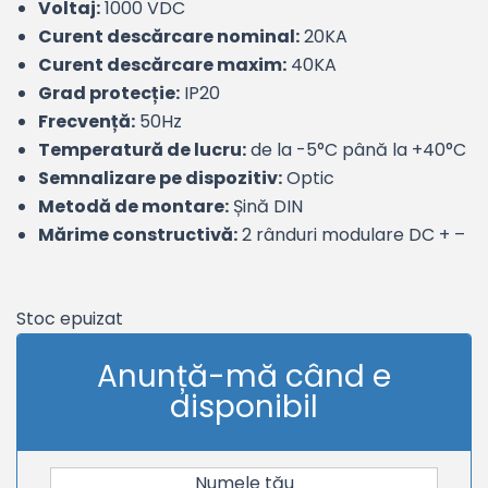
Voltaj:
1000 VDC
Curent descărcare nominal:
20KA
Curent descărcare maxim:
40KA
Grad protecție:
IP20
Frecvență:
50Hz
Temperatură de lucru:
de la -5°C până la +40°C
Semnalizare pe dispozitiv:
Optic
Metodă de montare:
Șină DIN
Mărime constructivă:
2 rânduri modulare DC + –
Stoc epuizat
Anunță-mă când e
disponibil