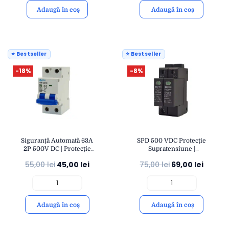
Adaugă în coș
Adaugă în coș
⭐ Bestseller
⭐ Bestseller
-18%
-8%
Siguranță Automată 63A
SPD 500 VDC Protecție
2P 500V DC | Protecție
Supratensiune |
Suprasarcină și
Descărcător Fotovoltaic
55,00
lei
45,00
lei
75,00
lei
69,00
lei
Scurtcircuit | Montaj Șină
40KA | Montaj Șină DIN
DIN | OPEN
IP20 | OPEN
Adaugă în coș
Adaugă în coș