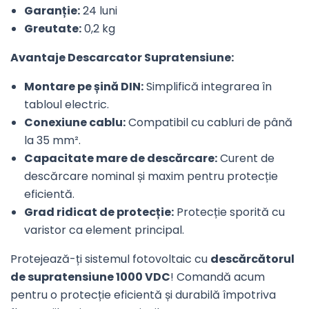
Garanție:
24 luni
Greutate:
0,2 kg
Avantaje Descarcator Supratensiune:
Montare pe șină DIN:
Simplifică integrarea în
tabloul electric.
Conexiune cablu:
Compatibil cu cabluri de până
la 35 mm².
Capacitate mare de descărcare:
Curent de
descărcare nominal și maxim pentru protecție
eficientă.
Grad ridicat de protecție:
Protecție sporită cu
varistor ca element principal.
Protejează-ți sistemul fotovoltaic cu
descărcătorul
de supratensiune 1000 VDC
! Comandă acum
pentru o protecție eficientă și durabilă împotriva