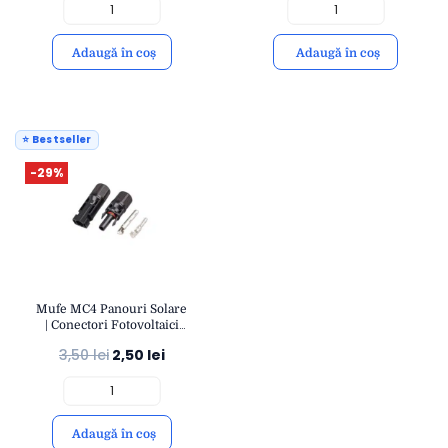
Adaugă în coș
Adaugă în coș
⭐ Bestseller
-29%
Mufe MC4 Panouri Solare
| Conectori Fotovoltaici
IP67 | Compatibil Cablu 4-
3,50
lei
2,50
lei
6mm² | OPEN
Adaugă în coș