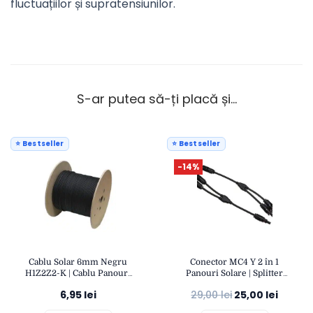
fluctuațiilor și supratensiunilor.
S-ar putea să-ți placă și…
⭐ Bestseller
⭐ Bestseller
-14%
Cablu Solar 6mm Negru
Conector MC4 Y 2 în 1
H1Z2Z2-K | Cablu Panouri
Panouri Solare | Splitter
Fotovoltaice Rezistent UV |
Fotovoltaic Paralel IP67 |
6,95
lei
29,00
lei
25,00
lei
Eficient și Durabil
OPEN