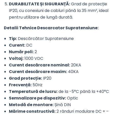
DURABILITATE ȘI SIGURANȚĂ:
Grad de protecție
IP20, cu conexiuni de cabluri până la 35 mm², ideal
pentru utilizare de lungă durată.
Detalii Tehnice Descarcator Supratensiune:
Tip:
Descărcător Supratensiune
Curent:
DC
Număr poli:
2
Voltaj:
1000 VDC
Curent descărcare nominal:
20KA
Curent descărcare maxim:
40KA
Grad protecție:
IP20
Frecvență:
50Hz
Temperatură de lucru:
de la -5°C până la +40°C
Semnalizare pe dispozitiv:
Optic
Metodă de montare:
Șină DIN
Mărime constructivă:
2 rânduri modulare DC + –