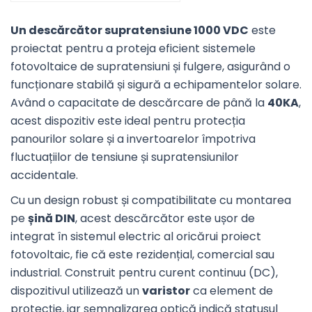
Un descărcător supratensiune 1000 VDC
este
proiectat pentru a proteja eficient sistemele
fotovoltaice de supratensiuni și fulgere, asigurând o
funcționare stabilă și sigură a echipamentelor solare.
Având o capacitate de descărcare de până la
40KA
,
acest dispozitiv este ideal pentru protecția
panourilor solare și a invertoarelor împotriva
fluctuațiilor de tensiune și supratensiunilor
accidentale.
Cu un design robust și compatibilitate cu montarea
pe
șină DIN
, acest descărcător este ușor de
integrat în sistemul electric al oricărui proiect
fotovoltaic, fie că este rezidențial, comercial sau
industrial. Construit pentru curent continuu (DC),
dispozitivul utilizează un
varistor
ca element de
protecție, iar semnalizarea optică indică statusul