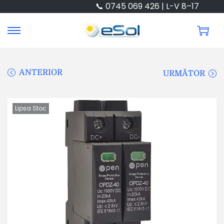
📞 0745 069 426 | L-V 8–17
ANTERIOR
URMĂTOR
Lipsa Stoc