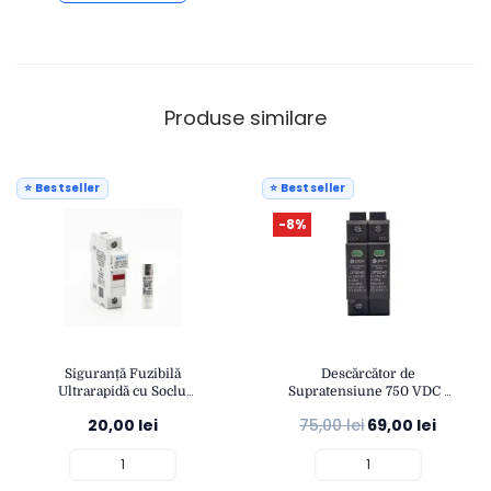
Produse similare
⭐ Bestseller
⭐ Bestseller
-8%
Siguranță Fuzibilă
Descărcător de
Ultrarapidă cu Soclu
Supratensiune 750 VDC |
10x38mm 25A 1000 VDC |
Protecție Fotovoltaică
20,00
lei
75,00
lei
69,00
lei
Protecție Fotovoltaică |
Fulger 40KA | Montaj Șină
Montaj Șină DIN | OPEN
DIN IP20 | OPEN