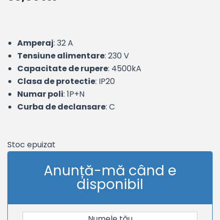
Amperaj
: 32 A
Tensiune alimentare
: 230 V
Capacitate de rupere
: 4500kA
Clasa de protectie
: IP20
Numar poli
: 1P+N
Curba de declansare
: C
Stoc epuizat
Anunță-mă când e
disponibil