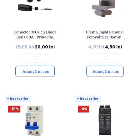
Conector MC4 cu Dioda
Clema Capăt Panouri
Sens 30A | Protecție
Fotovoltaice 35mm |
Curent Invers IP67 |
Fixare Stabilă și Rezistentă
25,00
lei
20,00
lei
4,70
lei
4,50
lei
Compatibil Cabluri 4-
| Montaj Structuri Solare |
6mm² | OPEN
eSol
Adaugă în coș
Adaugă în coș
⭐ Bestseller
⭐ Bestseller
-15%
-8%