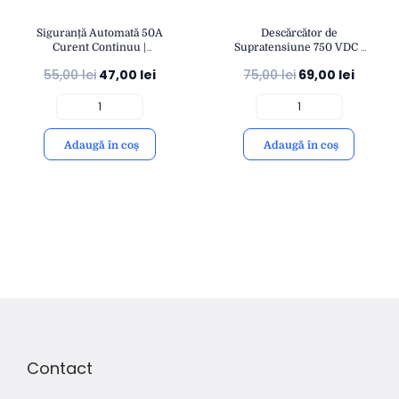
Siguranță Automată 50A
Descărcător de
Curent Continuu |
Supratensiune 750 VDC |
Protecție Fotovoltaică DC
Protecție Fotovoltaică
55,00
lei
47,00
lei
75,00
lei
69,00
lei
500V | Montaj Șină DIN
Fulger 40KA | Montaj Șină
IP20 | OPEN
DIN IP20 | OPEN
Adaugă în coș
Adaugă în coș
Contact